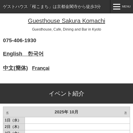
ゲストハウス「桜こまち」は京都金閣寺から徒歩3分
MENU
MENU
Guesthouse Sakura Komachi
Guesthouse, Cafe, Dining and Bar in Kyoto
ホーム
075-406-1930
ゲストハウス「桜こまち」とは
English
한국어
お部屋タイプの紹介と料金
中文(簡体)
Françai
カフェ＆ダイニング･バー「桜こまち」
ゲストハウス「桜こまち」のアメニティ
よくあるご質問
イベント紹介
「桜こまち」へのアクセス
«
2025年 10月
»
イベント紹介
1日（水）
2日（木）
「桜こまち」からのお知らせ